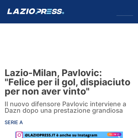
↓
Menu
Lazio
News
Lazio-Milan, Pavlovic:
Formello
"Felice per il gol, dispiaciuto
per non aver vinto"
Infortuni
Il nuovo difensore Pavlovic interviene a
Primavera
Dazn dopo una prestazione grandiosa
Calciomercato
SERIE A
Lazio Women