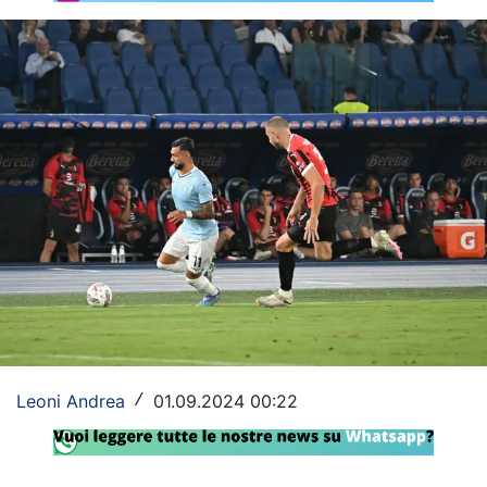
Rassegna Lazio
Social
Calcio
Serie A
Champions League
Europa League
Altri Sport
Formula 1
Leoni Andrea
01.09.2024 00:22
/
Tennis
Vela