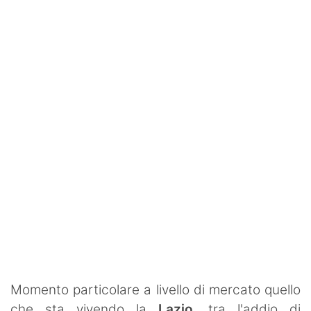
Rassegna Lazio
Social
Calcio
Serie A
Champions League
Europa League
Altri Sport
Formula 1
Tennis
Momento particolare a livello di mercato quello
Vela
che sta vivendo la
Lazio
, tra l'addio di