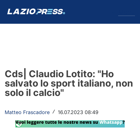
↓
Menu
Lazio
News
Cds| Claudio Lotito: "Ho
Formello
salvato lo sport italiano, non
solo il calcio"
Infortuni
Primavera
Matteo Frascadore
16.07.2023 08:49
/
Calciomercato
Lazio Women