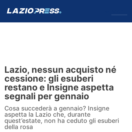
↓
Menu
Lazio
News
Lazio, nessun acquisto né
Formello
cessione: gli esuberi
restano e Insigne aspetta
Infortuni
segnali per gennaio
Primavera
Cosa succederà a gennaio? Insigne
aspetta la Lazio che, durante
Calciomercato
quest’estate, non ha ceduto gli esuberi
della rosa
Lazio Women