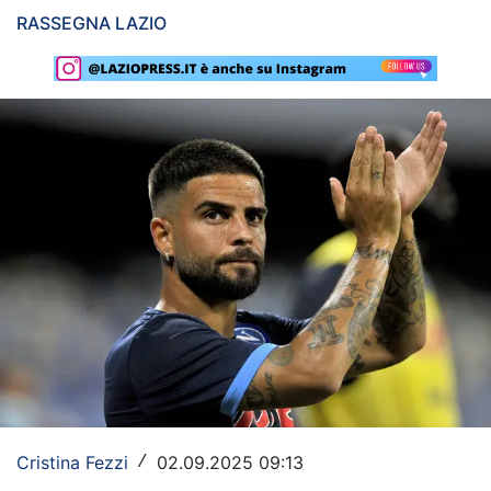
RASSEGNA LAZIO
Rassegna Lazio
Social
Calcio
Serie A
Champions League
Europa League
Altri Sport
Formula 1
Tennis
Vela
Cristina Fezzi
02.09.2025 09:13
/