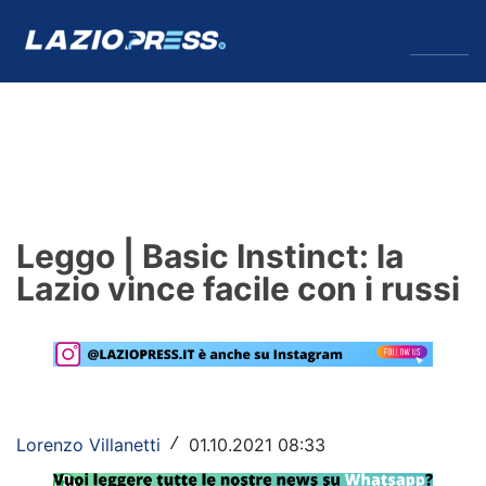
↓
Menu
Lazio
News
Leggo | Basic Instinct: la
Formello
Lazio vince facile con i russi
Infortuni
Primavera
Calciomercato
Lorenzo Villanetti
01.10.2021 08:33
/
Lazio Women