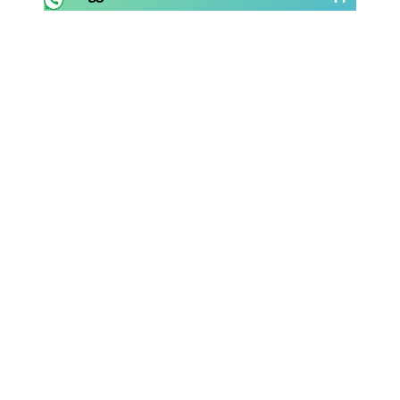
Rassegna Lazio
Social
Calcio
Serie A
Champions League
Europa League
Altri Sport
Formula 1
Tennis
Vela