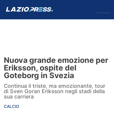
↓
Menu
Lazio
News
Nuova grande emozione per
Formello
Eriksson, ospite del
Goteborg in Svezia
Infortuni
Continua il triste, ma emozionante, tour
Primavera
di Sven Goran Eriksson negli stadi della
sua carriera
Calciomercato
CALCIO
Lazio Women