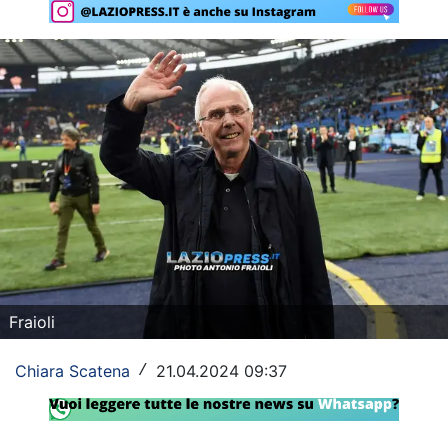
Rassegna Lazio
Social
Calcio
Serie A
Champions League
Europa League
Altri Sport
Fraioli
Formula 1
Chiara Scatena
21.04.2024 09:37
/
Tennis
Vela