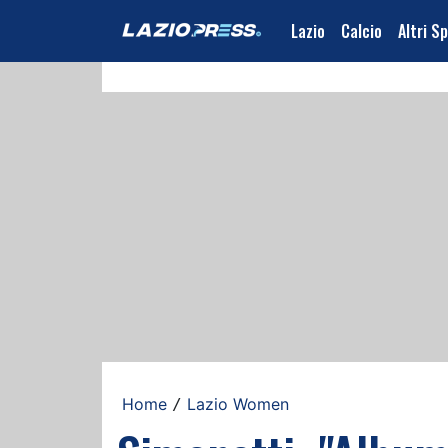
Lazio
Calcio
Altri S
Home
Lazio Women
/