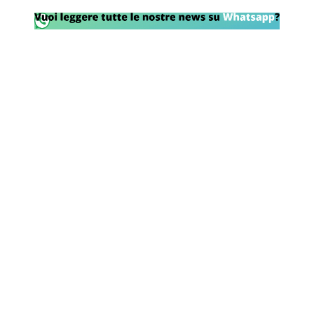
Rassegna Lazio
Social
Calcio
Serie A
Champions League
Europa League
Altri Sport
Formula 1
Tennis
Vela