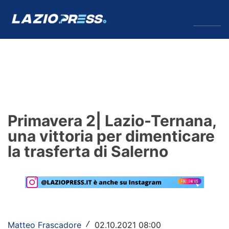
↓
Menu
Lazio
News
Primavera 2| Lazio-Ternana,
Formello
una vittoria per dimenticare
la trasferta di Salerno
Infortuni
Primavera
Calciomercato
Lazio Women
Matteo Frascadore
02.10.2021 08:00
/