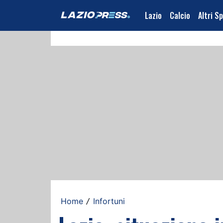
Lazio
Calcio
Altri S
Home
Infortuni
/