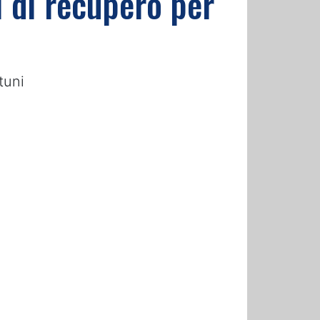
i di recupero per
tuni