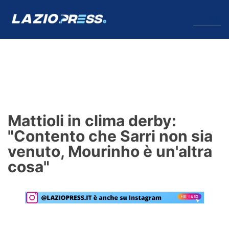
↓
Menu
Lazio
News
Mattioli in clima derby:
Formello
"Contento che Sarri non sia
venuto, Mourinho è un'altra
Infortuni
cosa"
Primavera
Calciomercato
Lazio Women