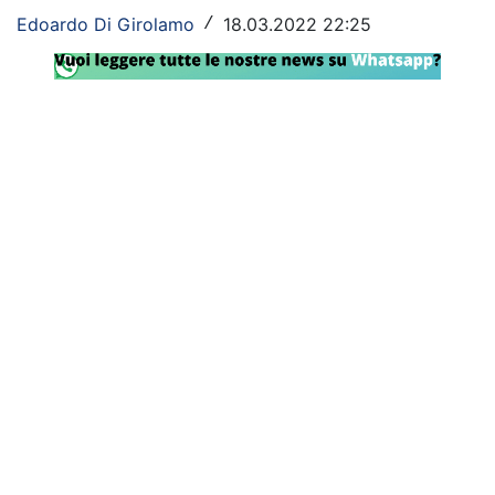
Edoardo Di Girolamo
18.03.2022 22:25
/
Rassegna Lazio
Social
Calcio
Serie A
Champions League
Europa League
Altri Sport
Formula 1
Tennis
Vela