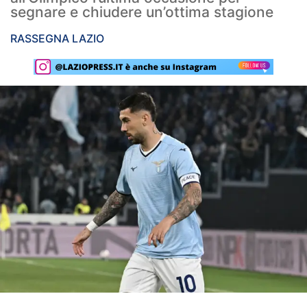
segnare e chiudere un’ottima stagione
Rassegna Lazio
RASSEGNA LAZIO
Social
Calcio
Serie A
Champions League
Europa League
Altri Sport
Formula 1
Tennis
Vela