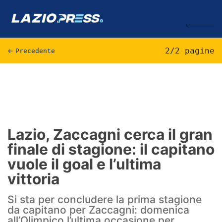
↓
Menu
2/2 pagine
←
Precedente
Lazio
News
Formello
Lazio, Zaccagni cerca il gran
finale di stagione: il capitano
Infortuni
vuole il goal e l’ultima
Primavera
vittoria
Calciomercato
Si sta per concludere la prima stagione
da capitano per Zaccagni: domenica
Lazio Women
all’Olimpico l’ultima occasione per