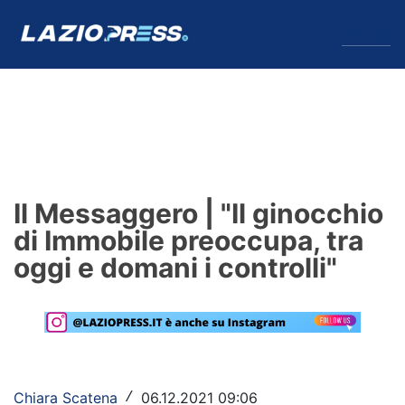
↓
Menu
Lazio
News
Il Messaggero | "Il ginocchio
Formello
di Immobile preoccupa, tra
oggi e domani i controlli"
Infortuni
Primavera
Calciomercato
Lazio Women
Chiara Scatena
06.12.2021 09:06
/