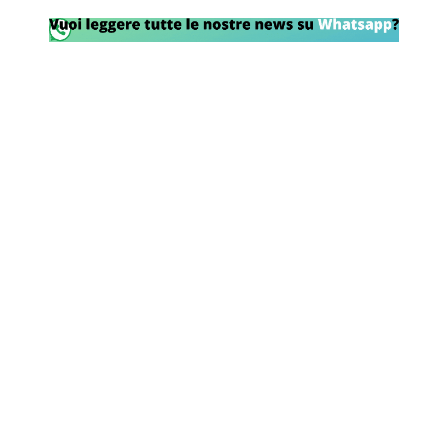
Rassegna Lazio
Social
Calcio
Serie A
Champions League
Europa League
Altri Sport
Formula 1
Tennis
Vela