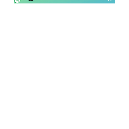
Rassegna Lazio
Social
Calcio
Serie A
Champions League
Europa League
Altri Sport
Formula 1
Tennis
Vela