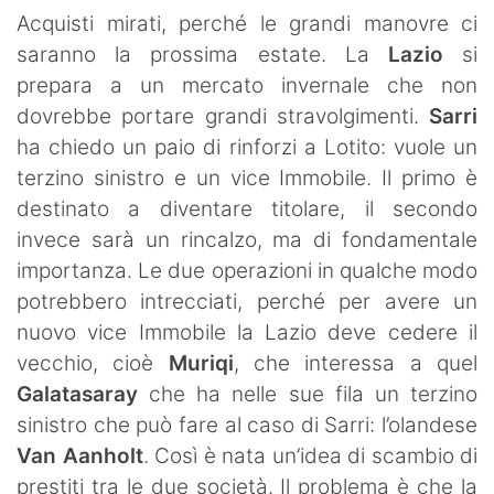
SHOP LAZIO
Acquisti mirati, perché le grandi manovre ci
saranno la prossima estate. La
Lazio
si
Contatti
prepara a un mercato invernale che non
dovrebbe portare grandi stravolgimenti.
Sarri
ha chiedo un paio di rinforzi a Lotito: vuole un
terzino sinistro e un vice Immobile. Il primo è
destinato a diventare titolare, il secondo
invece sarà un rincalzo, ma di fondamentale
importanza. Le due operazioni in qualche modo
potrebbero intrecciati, perché per avere un
nuovo vice Immobile la Lazio deve cedere il
vecchio, cioè
Muriqi
, che interessa a quel
Galatasaray
che ha nelle sue fila un terzino
sinistro che può fare al caso di Sarri: l’olandese
Van Aanholt
. Così è nata un’idea di scambio di
prestiti tra le due società. Il problema è che la