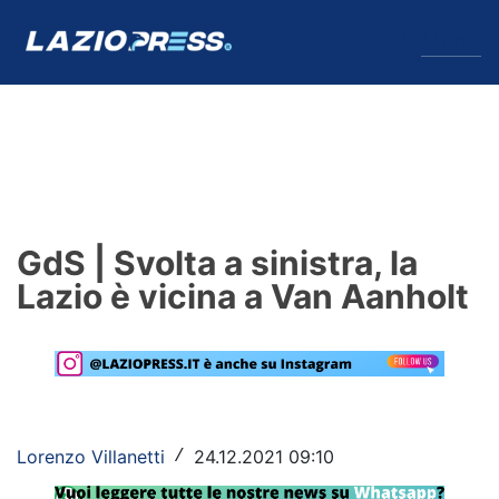
↓
Menu
Lazio
News
GdS | Svolta a sinistra, la
Formello
Lazio è vicina a Van Aanholt
Infortuni
Primavera
Calciomercato
Lorenzo Villanetti
24.12.2021 09:10
/
Lazio Women