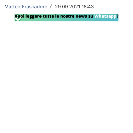
Matteo Frascadore
29.09.2021 18:43
/
Rassegna Lazio
Social
Calcio
Serie A
Champions League
Europa League
Altri Sport
Formula 1
Tennis
Vela