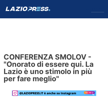
↓
Menu
Lazio
News
CONFERENZA SMOLOV -
Formello
"Onorato di essere qui. La
Lazio è uno stimolo in più
Infortuni
per fare meglio"
Primavera
Calciomercato
Lazio Women