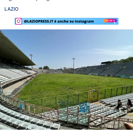
Rassegna Lazio
LAZIO
Social
Calcio
Serie A
Champions League
Europa League
Altri Sport
Formula 1
Tennis
Vela