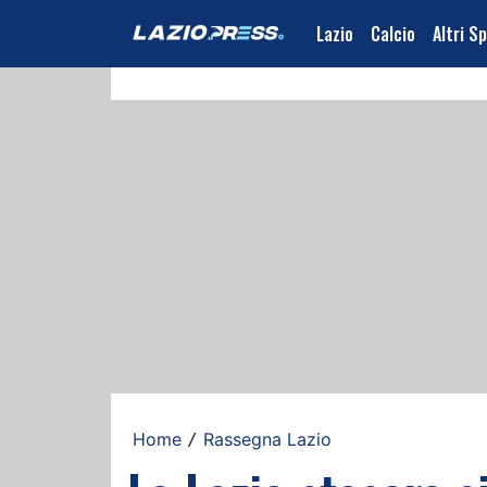
Lazio
Calcio
Altri S
Home
Rassegna Lazio
/