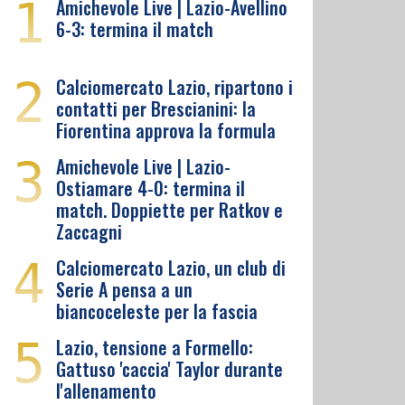
1
Amichevole Live | Lazio-Avellino
6-3: termina il match
2
Calciomercato Lazio, ripartono i
contatti per Brescianini: la
Fiorentina approva la formula
3
Amichevole Live | Lazio-
Ostiamare 4-0: termina il
match. Doppiette per Ratkov e
Zaccagni
4
Calciomercato Lazio, un club di
Serie A pensa a un
biancoceleste per la fascia
5
Lazio, tensione a Formello:
Gattuso 'caccia' Taylor durante
l'allenamento