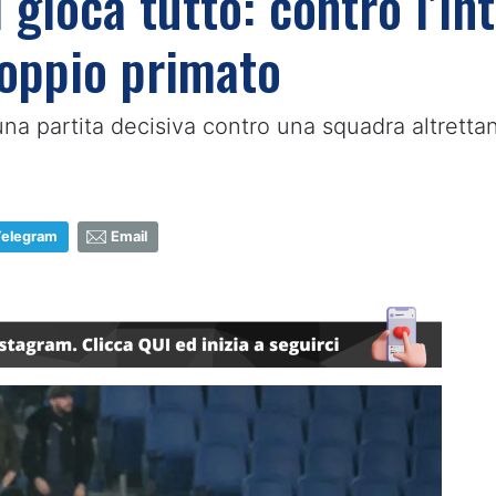
 gioca tutto: contro l’Int
oppio primato
 una partita decisiva contro una squadra altrett
Telegram
Email