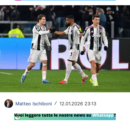
Rassegna Lazio
Social
Calcio
Serie A
Champions League
Europa League
Altri Sport
Formula 1
Matteo Ischiboni
12.01.2026 23:13
/
Tennis
Vela