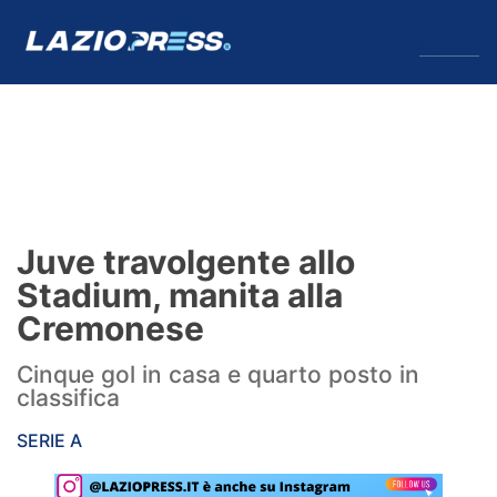
↓
Menu
Lazio
News
Juve travolgente allo
Formello
Stadium, manita alla
Cremonese
Infortuni
Cinque gol in casa e quarto posto in
Primavera
classifica
Calciomercato
SERIE A
Lazio Women