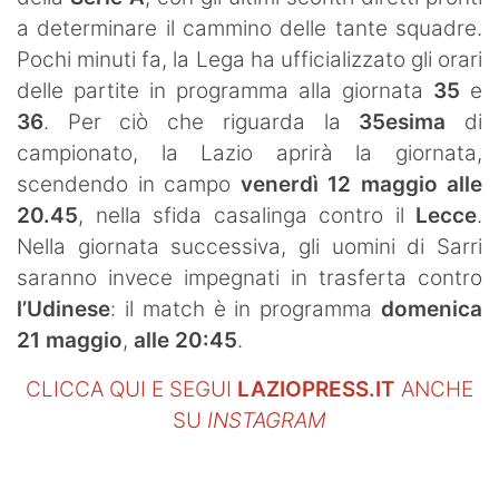
SHOP LAZIO
a determinare il cammino delle tante squadre.
Pochi minuti fa, la Lega ha ufficializzato gli orari
Contatti
delle partite in programma alla giornata
35
e
36
. Per ciò che riguarda la
35esima
di
campionato, la Lazio aprirà la giornata,
scendendo in campo
venerdì 12 maggio alle
20.45
, nella sfida casalinga contro il
Lecce
.
Nella giornata successiva, gli uomini di Sarri
saranno invece impegnati in trasferta contro
l’Udinese
: il match è in programma
domenica
21 maggio
,
alle 20:45
.
CLICCA QUI E SEGUI
LAZIOPRESS.IT
ANCHE
SU
INSTAGRAM