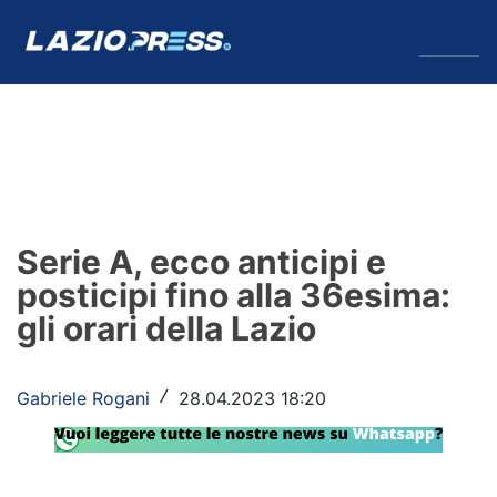
↓
Menu
Lazio
News
Serie A, ecco anticipi e
Formello
posticipi fino alla 36esima:
gli orari della Lazio
Infortuni
Primavera
Gabriele Rogani
28.04.2023 18:20
/
Calciomercato
Lazio Women