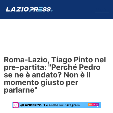
↓
Menu
Lazio
News
Roma-Lazio, Tiago Pinto nel
Formello
pre-partita: "Perché Pedro
se ne è andato? Non è il
Infortuni
momento giusto per
Primavera
parlarne"
Calciomercato
Lazio Women