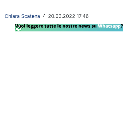
Rassegna Lazio
Chiara Scatena
20.03.2022 17:46
/
Social
Calcio
Serie A
Champions League
Europa League
Altri Sport
Formula 1
Tennis
Vela