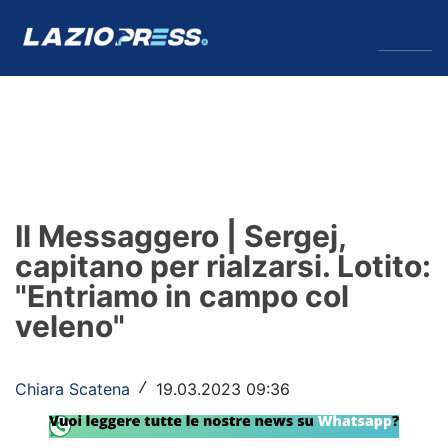
↓
Menu
Lazio
News
Il Messaggero | Sergej,
Formello
capitano per rialzarsi. Lotito:
"Entriamo in campo col
Infortuni
veleno"
Primavera
Calciomercato
Chiara Scatena
19.03.2023 09:36
/
Lazio Women