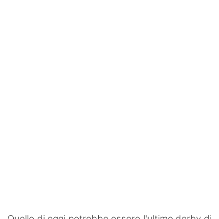
Rassegna Lazio
Social
Calcio
Serie A
Champions League
Europa League
Altri Sport
Formula 1
Tennis
Vela
Quello di oggi potrebbe essere l'ultimo derby di