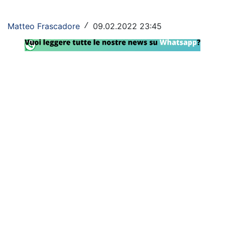
Rassegna Lazio
Matteo Frascadore
09.02.2022 23:45
/
Social
Calcio
Serie A
Champions League
Europa League
Altri Sport
Formula 1
Tennis
Vela