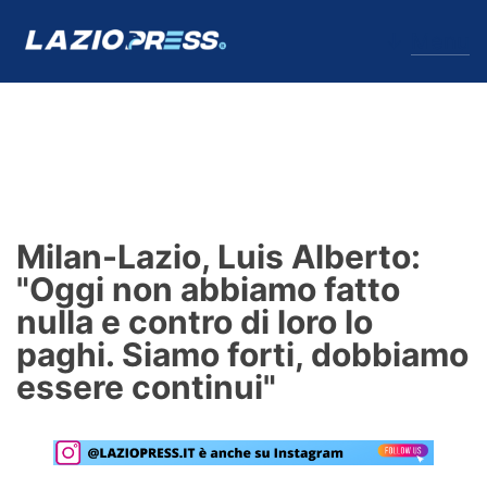
↓
Menu
Lazio
News
Milan-Lazio, Luis Alberto:
Formello
"Oggi non abbiamo fatto
nulla e contro di loro lo
Infortuni
paghi. Siamo forti, dobbiamo
Primavera
essere continui"
Calciomercato
Lazio Women