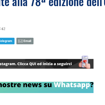
te alla 78ª edizione dell'
:42
Telegram
Email