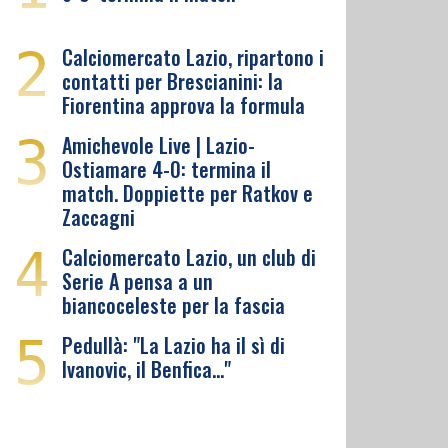
2
Calciomercato Lazio, ripartono i
contatti per Brescianini: la
Fiorentina approva la formula
3
Amichevole Live | Lazio-
Ostiamare 4-0: termina il
match. Doppiette per Ratkov e
Zaccagni
4
Calciomercato Lazio, un club di
Serie A pensa a un
biancoceleste per la fascia
5
Pedullà: "La Lazio ha il sì di
Ivanovic, il Benfica…"