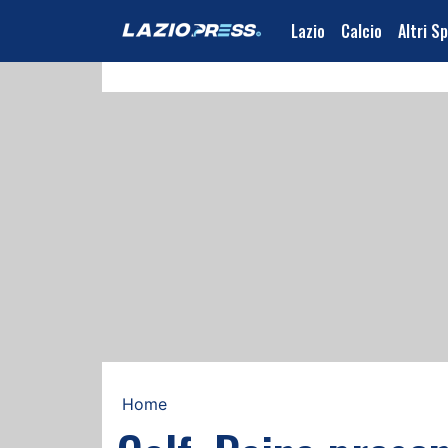
Lazio
Calcio
Altri S
Home