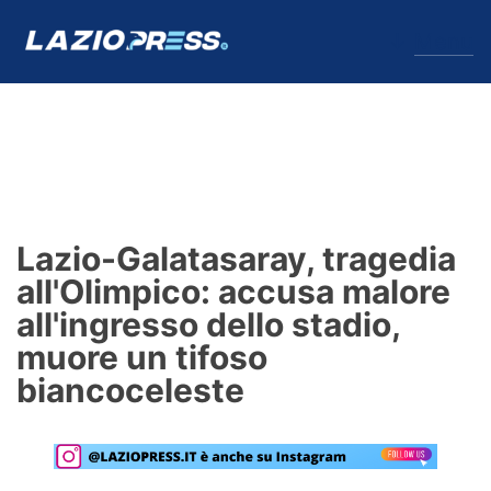
↓
Menu
Lazio
News
Lazio-Galatasaray, tragedia
Formello
all'Olimpico: accusa malore
all'ingresso dello stadio,
Infortuni
muore un tifoso
Primavera
biancoceleste
Calciomercato
Lazio Women