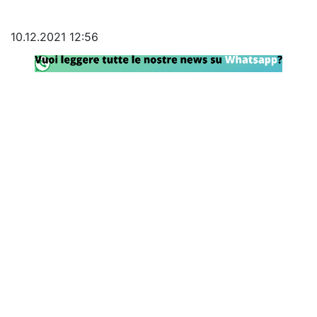
Rassegna Lazio
10.12.2021 12:56
Social
Calcio
Serie A
Champions League
Europa League
Altri Sport
Formula 1
Tennis
Vela