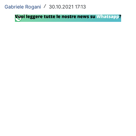
Gabriele Rogani
30.10.2021 17:13
/
Rassegna Lazio
Social
Calcio
Serie A
Champions League
Europa League
Altri Sport
Formula 1
Tennis
Vela