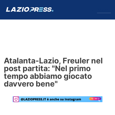
↓
Menu
Lazio
News
Atalanta-Lazio, Freuler nel
Formello
post partita: "Nel primo
tempo abbiamo giocato
Infortuni
davvero bene"
Primavera
Calciomercato
Lazio Women