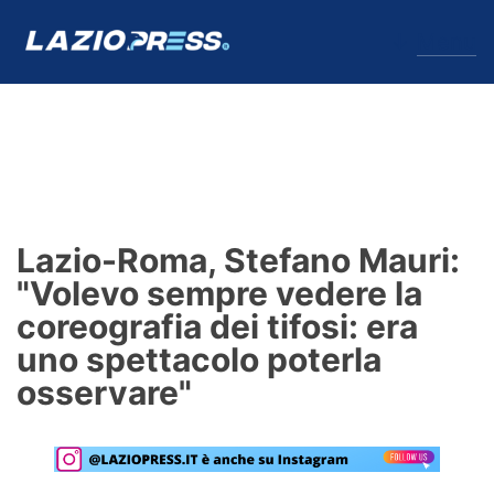
↓
Menu
Lazio
News
Lazio-Roma, Stefano Mauri:
Formello
"Volevo sempre vedere la
coreografia dei tifosi: era
Infortuni
uno spettacolo poterla
Primavera
osservare"
Calciomercato
Lazio Women