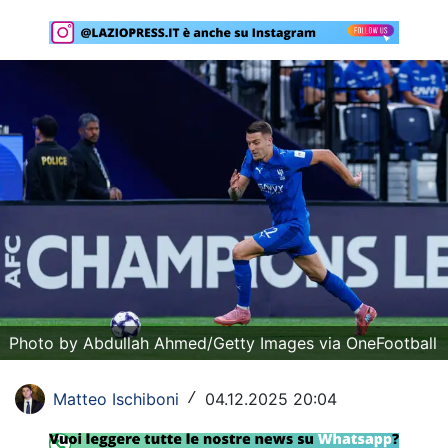
Rassegna Lazio
Social
Calcio
Serie A
Champions League
Europa League
Altri Sport
Formula 1
Photo by Abdullah Ahmed/Getty Images via OneFootball
Tennis
Matteo Ischiboni
04.12.2025 20:04
/
Vela