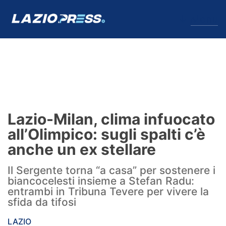
↓
Menu
Lazio
News
Lazio-Milan, clima infuocato
Formello
all’Olimpico: sugli spalti c’è
anche un ex stellare
Infortuni
Il Sergente torna “a casa” per sostenere i
Primavera
biancocelesti insieme a Stefan Radu:
entrambi in Tribuna Tevere per vivere la
Calciomercato
sfida da tifosi
Lazio Women
LAZIO