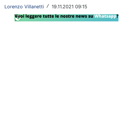
Lorenzo Villanetti
19.11.2021 09:15
/
Rassegna Lazio
Social
Calcio
Serie A
Champions League
Europa League
Altri Sport
Formula 1
Tennis
Vela