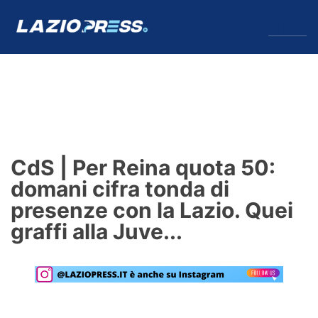
↓
Menu
Lazio
News
CdS | Per Reina quota 50:
Formello
domani cifra tonda di
presenze con la Lazio. Quei
Infortuni
graffi alla Juve...
Primavera
Calciomercato
Lazio Women