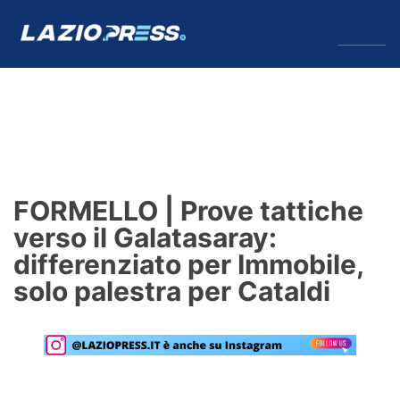
↓
Menu
Lazio
News
FORMELLO | Prove tattiche
Formello
verso il Galatasaray:
differenziato per Immobile,
Infortuni
solo palestra per Cataldi
Primavera
Calciomercato
Lazio Women