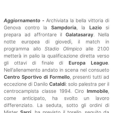
SHOP LAZIO
Contatti
Aggiornamento -
Archiviata la bella vittoria di
Genova contro la
Sampdoria
, la
Lazio
si
prepara ad affrontare il
Galatasaray
. Nella
notte europea di giovedì, il match in
programma allo
Stadio Olimpico
alle 21.00
metterà in palio la qualificazione diretta verso
gli ottavi di finale di
Europa
League
.
Nell'allenamento andato in scena nel consueto
Centro Sportivo
di Formello
, presenti tutti ad
eccezione di Danilo
Cataldi
: solo palestra per il
centrocampista classe 1994. Ciro
Immobile
,
come anticipato, ha svolto un lavoro
differenziato. La seduta, sotto gli ordini di
Mister
Sarri
, ha previsto il torello, seguito da