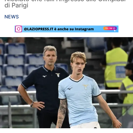
di Parigi
Rassegna Lazio
NEWS
Social
Calcio
Serie A
Champions League
Europa League
Altri Sport
Formula 1
Tennis
Vela