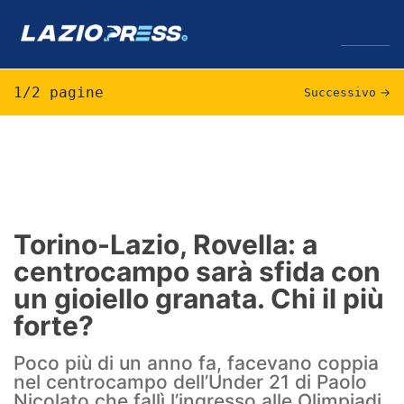
↓
Menu
1/2 pagine
Successivo
→
Lazio
News
Formello
Torino-Lazio, Rovella: a
centrocampo sarà sfida con
Infortuni
un gioiello granata. Chi il più
Primavera
forte?
Calciomercato
Poco più di un anno fa, facevano coppia
nel centrocampo dell’Under 21 di Paolo
Lazio Women
Nicolato che fallì l’ingresso alle Olimpiadi