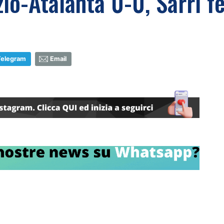
io-Atalanta 0-0, Sarri f
Telegram
Email