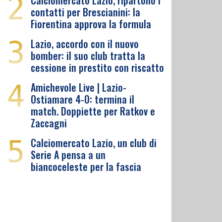
2
Calciomercato Lazio, ripartono i
contatti per Brescianini: la
Fiorentina approva la formula
3
Lazio, accordo con il nuovo
bomber: il suo club tratta la
cessione in prestito con riscatto
4
Amichevole Live | Lazio-
Ostiamare 4-0: termina il
match. Doppiette per Ratkov e
Zaccagni
5
Calciomercato Lazio, un club di
Serie A pensa a un
biancoceleste per la fascia