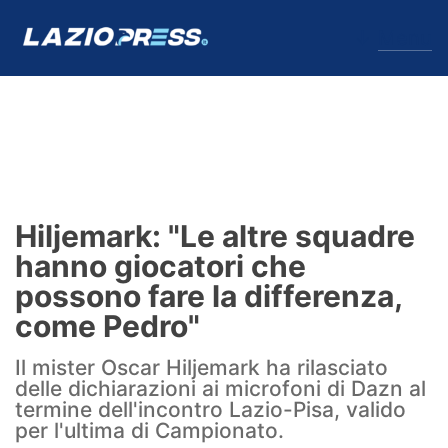
↓
Menu
Lazio
News
Hiljemark: "Le altre squadre
Formello
hanno giocatori che
possono fare la differenza,
Infortuni
come Pedro"
Primavera
Il mister Oscar Hiljemark ha rilasciato
delle dichiarazioni ai microfoni di Dazn al
Calciomercato
termine dell'incontro Lazio-Pisa, valido
per l'ultima di Campionato.
Lazio Women