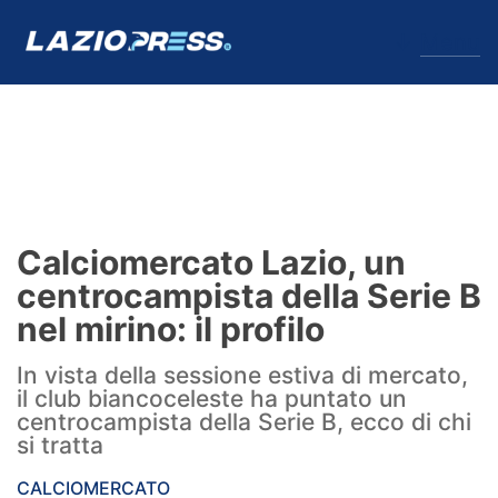
↓
Menu
Lazio
News
Calciomercato Lazio, un
Formello
centrocampista della Serie B
nel mirino: il profilo
Infortuni
In vista della sessione estiva di mercato,
Primavera
il club biancoceleste ha puntato un
centrocampista della Serie B, ecco di chi
Calciomercato
si tratta
Lazio Women
CALCIOMERCATO