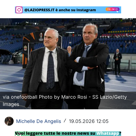
Rassegna Lazio
Social
Calcio
Serie A
Champions League
Europa League
Altri Sport
via onefootball Photo by Marco Rosi - SS Lazio/Getty
Formula 1
Images
Tennis
Michelle De Angelis
19.05.2026 12:05
/
Vela