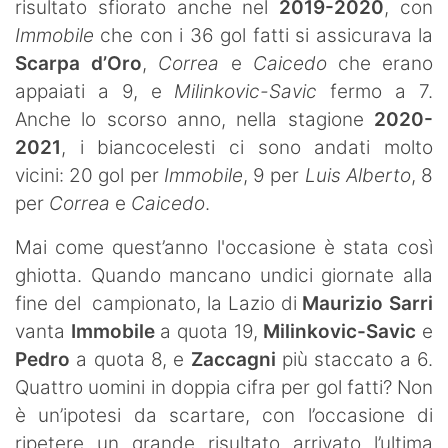
risultato sfiorato anche nel
2019-2020
, con
Immobile
che con i 36 gol fatti si assicurava la
Scarpa d’Oro
,
Correa
e
Caicedo
che erano
appaiati a 9, e
Milinkovic-Savic
fermo a 7.
Anche lo scorso anno, nella stagione
2020-
2021
, i biancocelesti ci sono andati molto
vicini: 20 gol per
Immobile
, 9 per
Luis Alberto
, 8
per
Correa
e
Caicedo
.
Mai come quest’anno l'occasione è stata così
ghiotta. Quando mancano undici giornate alla
fine del campionato, la Lazio di
Maurizio Sarri
vanta
Immobile
a quota 19,
Milinkovic-Savic
e
Pedro
a quota 8, e
Zaccagni
più staccato a 6.
Quattro uomini in doppia cifra per gol fatti? Non
è un’ipotesi da scartare, con l’occasione di
ripetere un grande risultato arrivato l’ultima