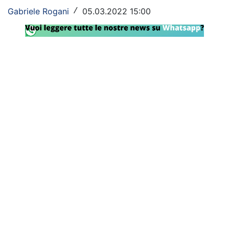
Gabriele Rogani
05.03.2022 15:00
/
Rassegna Lazio
Social
Calcio
Serie A
Champions League
Europa League
Altri Sport
Formula 1
Tennis
Vela