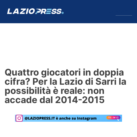
↓
Menu
Lazio
News
Quattro giocatori in doppia
Formello
cifra? Per la Lazio di Sarri la
possibilità è reale: non
Infortuni
accade dal 2014-2015
Primavera
Calciomercato
Lazio Women