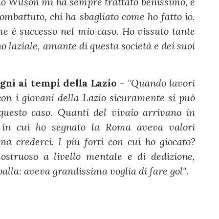
no
Wilson mi ha sempre trattato benissimo, è
combattuto, chi ha sbagliato come ho fatto io.
ome è successo nel mio caso.
Ho vissuto tante
ono laziale, amante di questa società e dei suoi
gni ai tempi della Lazio
-
"
Quando
lavori
 con i giovani della Lazio sicuramente si può
uesto caso. Quanti del vivaio arrivano in
 in cui ho segnato la Roma aveva valori
a crederci. I più forti con cui ho giocato?
truoso a livello mentale e di dedizione,
lla: aveva grandissima voglia di fare gol"
.