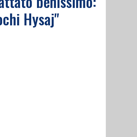
attato benissimo:
ochi Hysaj"