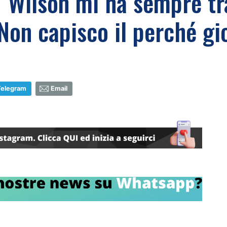
: "Wilson mi ha sempre tr
 Non capisco il perché gi
Telegram
Email