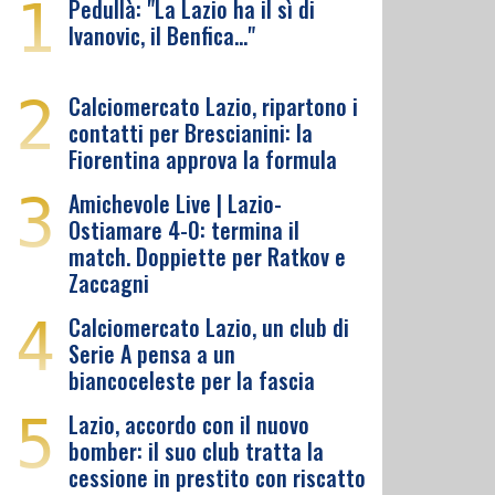
1
Pedullà: "La Lazio ha il sì di
Ivanovic, il Benfica…"
2
Calciomercato Lazio, ripartono i
contatti per Brescianini: la
Fiorentina approva la formula
3
Amichevole Live | Lazio-
Ostiamare 4-0: termina il
match. Doppiette per Ratkov e
Zaccagni
4
Calciomercato Lazio, un club di
Serie A pensa a un
biancoceleste per la fascia
5
Lazio, accordo con il nuovo
bomber: il suo club tratta la
cessione in prestito con riscatto