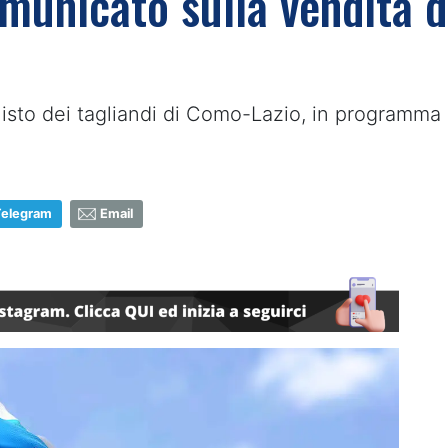
municato sulla vendita de
cquisto dei tagliandi di Como-Lazio, in programma
Telegram
Email