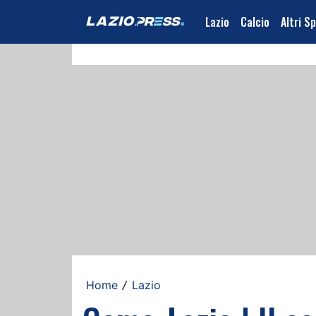
Lazio
Calcio
Altri S
Home
Lazio
/