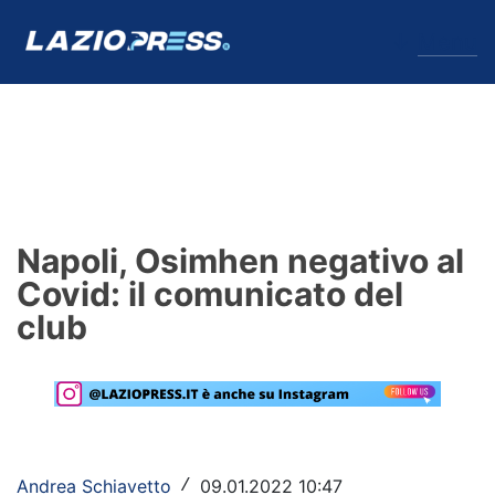
↓
Menu
Lazio
News
Napoli, Osimhen negativo al
Formello
Covid: il comunicato del
club
Infortuni
Primavera
Calciomercato
Lazio Women
Andrea Schiavetto
09.01.2022 10:47
/