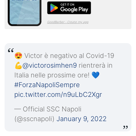
😍 Victor è negativo al Covid-19
💪
@victorosimhen9
rientrerà in
Italia nelle prossime ore! 💙
#ForzaNapoliSempre
pic.twitter.com/n9uLbC2Xgr
— Official SSC Napoli
(@sscnapoli)
January 9, 2022