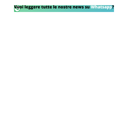
Rassegna Lazio
Social
Calcio
Serie A
Champions League
Europa League
Altri Sport
Formula 1
Tennis
Vela