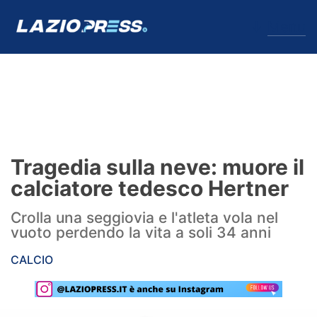
↓
Menu
Lazio
News
Tragedia sulla neve: muore il
Formello
calciatore tedesco Hertner
Infortuni
Crolla una seggiovia e l'atleta vola nel
vuoto perdendo la vita a soli 34 anni
Primavera
CALCIO
Calciomercato
Lazio Women