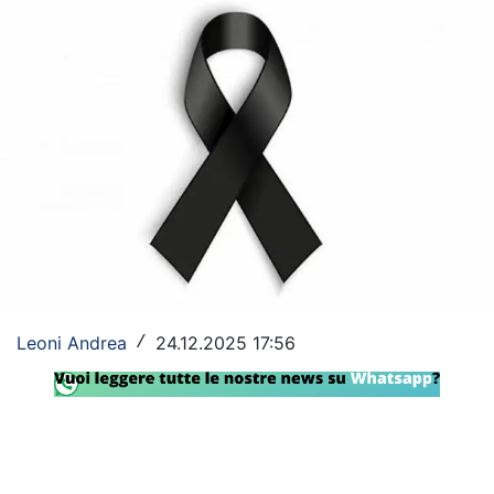
Rassegna Lazio
Social
Calcio
Serie A
Champions League
Europa League
Altri Sport
Leoni Andrea
24.12.2025 17:56
/
Formula 1
Tennis
Vela