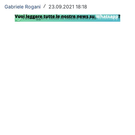
Gabriele Rogani
23.09.2021 18:18
/
Rassegna Lazio
Social
Calcio
Serie A
Champions League
Europa League
Altri Sport
Formula 1
Tennis
Vela