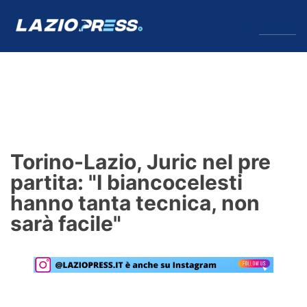
↓
Menu
Lazio
News
Torino-Lazio, Juric nel pre
Formello
partita: "I biancocelesti
hanno tanta tecnica, non
Infortuni
sarà facile"
Primavera
Calciomercato
Lazio Women