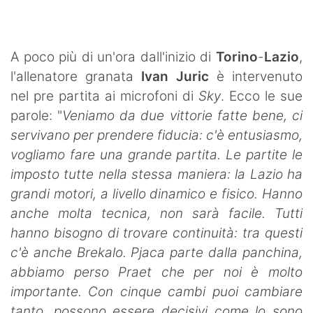
SHOP LAZIO
Contatti
A poco più di un'ora dall'inizio di
Torino
-
Lazio
,
l'allenatore granata
Ivan Juric
è intervenuto
nel pre partita ai microfoni di
Sky
. Ecco le sue
parole: "
Veniamo da due vittorie fatte bene, ci
servivano per prendere fiducia: c'è entusiasmo,
vogliamo fare una grande partita. Le partite le
imposto tutte nella stessa maniera: la Lazio ha
grandi motori, a livello dinamico e fisico. Hanno
anche molta tecnica, non sarà facile. Tutti
hanno bisogno di trovare continuità: tra questi
c'è anche Brekalo. Pjaca parte dalla panchina,
abbiamo perso Praet che per noi è molto
importante. Con cinque cambi puoi cambiare
tanto, possono essere decisivi come lo sono