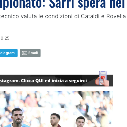
mpionato: Sarri spera nei
 tecnico valuta le condizioni di Cataldi e Rovella
10:25
Telegram
Email