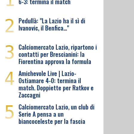
6-3: termina il match
2
Pedullà: "La Lazio ha il sì di
Ivanovic, il Benfica…"
3
Calciomercato Lazio, ripartono i
contatti per Brescianini: la
Fiorentina approva la formula
4
Amichevole Live | Lazio-
Ostiamare 4-0: termina il
match. Doppiette per Ratkov e
Zaccagni
5
Calciomercato Lazio, un club di
Serie A pensa a un
biancoceleste per la fascia