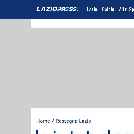
Lazio
Calcio
Altri S
Home
Rassegna Lazio
/