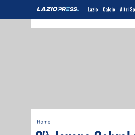
Lazio
Calcio
Altri S
Home