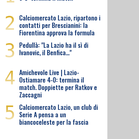
2
Calciomercato Lazio, ripartono i
contatti per Brescianini: la
Fiorentina approva la formula
3
Pedullà: "La Lazio ha il sì di
Ivanovic, il Benfica…"
4
Amichevole Live | Lazio-
Ostiamare 4-0: termina il
match. Doppiette per Ratkov e
Zaccagni
5
Calciomercato Lazio, un club di
Serie A pensa a un
biancoceleste per la fascia