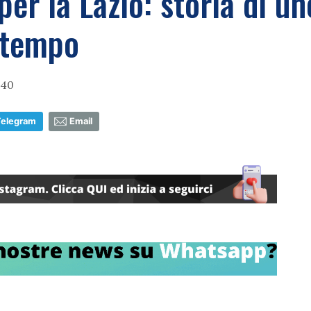
per la Lazio: storia di un
l tempo
:40
Telegram
Email