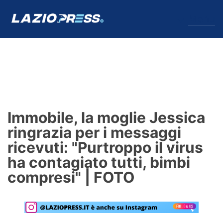
↓
Menu
Lazio
News
Immobile, la moglie Jessica
Formello
ringrazia per i messaggi
ricevuti: "Purtroppo il virus
Infortuni
ha contagiato tutti, bimbi
Primavera
compresi" | FOTO
Calciomercato
Lazio Women