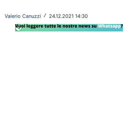
Rassegna Lazio
Valerio Canuzzi
24.12.2021 14:30
/
Social
Calcio
Serie A
Champions League
Europa League
Altri Sport
Formula 1
Tennis
Vela