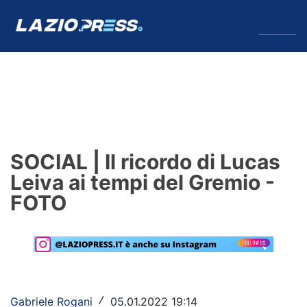
↓
Menu
Lazio
News
SOCIAL | Il ricordo di Lucas
Formello
Leiva ai tempi del Gremio -
FOTO
Infortuni
Primavera
Calciomercato
Lazio Women
Gabriele Rogani
05.01.2022 19:14
/