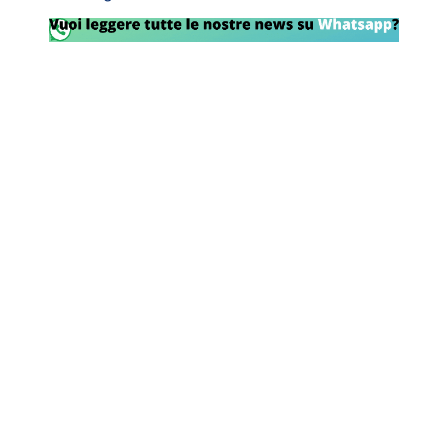
Rassegna Lazio
Social
Calcio
Serie A
Champions League
Europa League
Altri Sport
Formula 1
Tennis
Vela