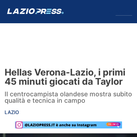
↓
Menu
Lazio
News
Hellas Verona-Lazio, i primi
Formello
45 minuti giocati da Taylor
Infortuni
Il centrocampista olandese mostra subito
qualità e tecnica in campo
Primavera
LAZIO
Calciomercato
Lazio Women