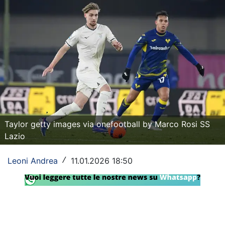
Rassegna Lazio
Social
Calcio
Serie A
Champions League
Europa League
Taylor getty images via onefootball by Marco Rosi SS
Lazio
Altri Sport
Leoni Andrea
11.01.2026 18:50
/
Formula 1
Tennis
Vela