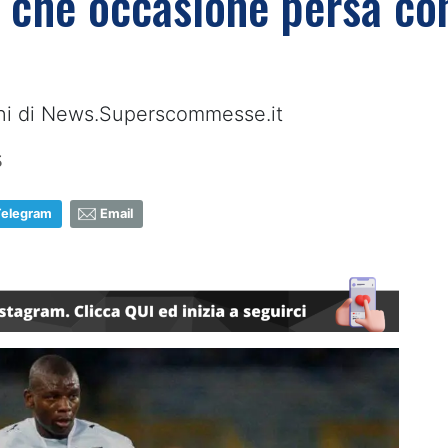
 che occasione persa con
foni di News.Superscommesse.it
5
Telegram
Email