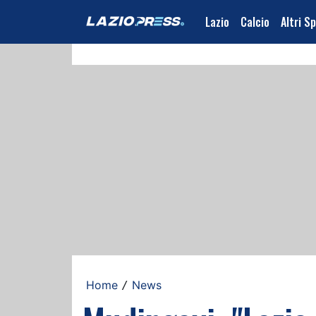
Lazio
Calcio
Altri S
Home
News
/