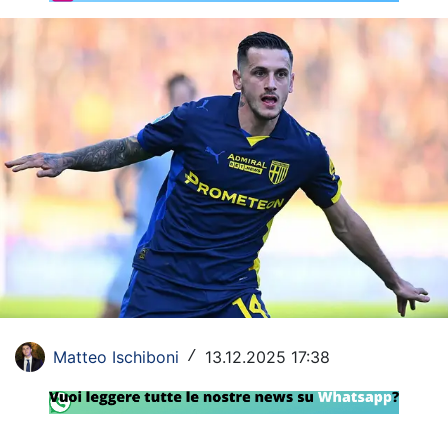
Rassegna Lazio
Social
Calcio
Serie A
Champions League
Europa League
Altri Sport
Formula 1
Matteo Ischiboni
13.12.2025 17:38
/
Tennis
Vela