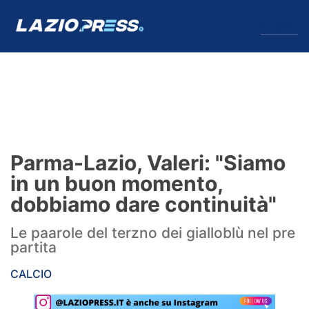
↓
Menu
Lazio
News
Parma-Lazio, Valeri: "Siamo
Formello
in un buon momento,
dobbiamo dare continuità"
Infortuni
Le paarole del terzno dei gialloblù nel pre
Primavera
partita
Calciomercato
CALCIO
Lazio Women