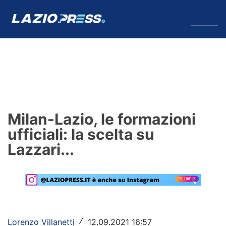
↓
Menu
Lazio
News
Milan-Lazio, le formazioni
Formello
ufficiali: la scelta su
Lazzari...
Infortuni
Primavera
Calciomercato
Lazio Women
Lorenzo Villanetti
12.09.2021 16:57
/