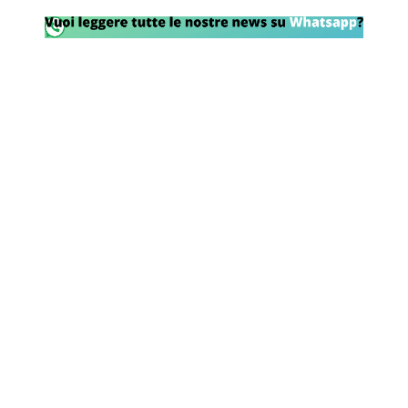
Rassegna Lazio
Social
Calcio
Serie A
Champions League
Europa League
Altri Sport
Formula 1
Tennis
Vela