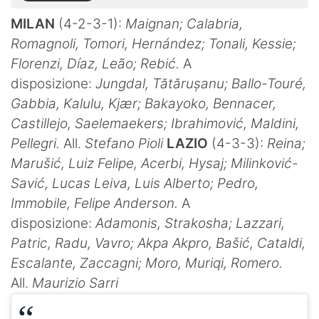
MILAN
(4-2-3-1):
Maignan; Calabria,
Romagnoli, Tomori, Hernández; Tonali, Kessie;
Florenzi, Díaz, Leão; Rebić.
A
disposizione:
Jungdal, Tătărușanu; Ballo-Touré,
Gabbia, Kalulu, Kjær; Bakayoko, Bennacer,
Castillejo, Saelemaekers; Ibrahimović, Maldini,
Pellegri.
All.
Stefano Pioli
LAZIO
(4-3-3):
Reina;
Marušić, Luiz Felipe, Acerbi, Hysaj; Milinković-
Savić, Lucas Leiva, Luis Alberto; Pedro,
Immobile, Felipe Anderson.
A
disposizione:
Adamonis, Strakosha; Lazzari,
Patric, Radu, Vavro; Akpa Akpro, Bašić, Cataldi,
Escalante, Zaccagni; Moro, Muriqi, Romero.
All.
Maurizio Sarri