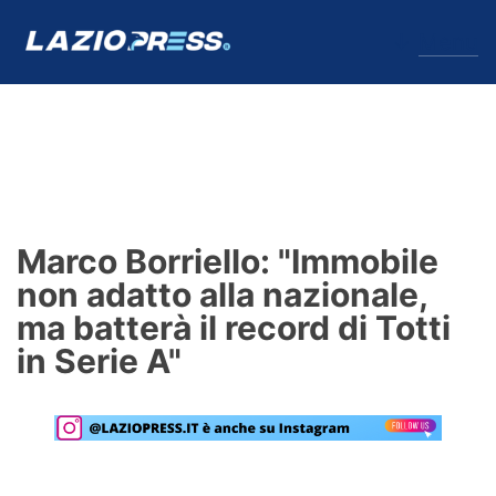
↓
Menu
Lazio
News
Marco Borriello: "Immobile
Formello
non adatto alla nazionale,
ma batterà il record di Totti
Infortuni
in Serie A"
Primavera
Calciomercato
Lazio Women