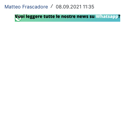
Matteo Frascadore
08.09.2021 11:35
/
Rassegna Lazio
Social
Calcio
Serie A
Champions League
Europa League
Altri Sport
Formula 1
Tennis
Vela