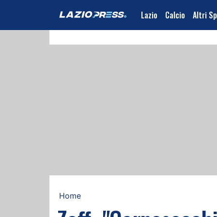
Lazio
Calcio
Altri S
Home