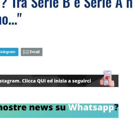
i? Tra Serie B e Serie A
o..."
Telegram
Email