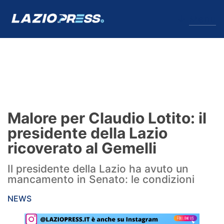
↓
Menu
Lazio
News
Malore per Claudio Lotito: il
Formello
presidente della Lazio
ricoverato al Gemelli
Infortuni
Il presidente della Lazio ha avuto un
Primavera
mancamento in Senato: le condizioni
Calciomercato
NEWS
Lazio Women