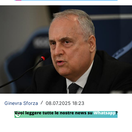
Rassegna Lazio
Social
Calcio
Serie A
Champions League
Europa League
Altri Sport
Formula 1
Ginevra Sforza
08.07.2025 18:23
/
Tennis
Vela