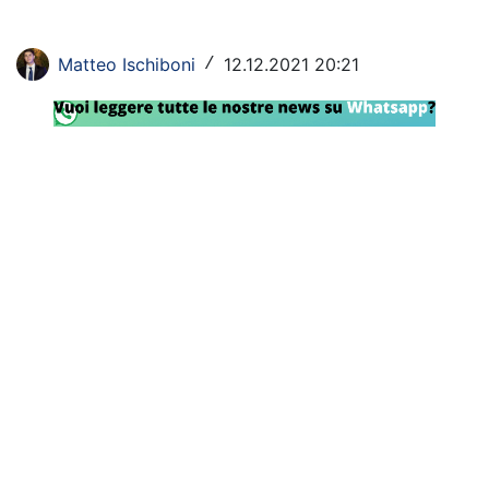
Rassegna Lazio
Matteo Ischiboni
12.12.2021 20:21
/
Social
Calcio
Serie A
Champions League
Europa League
Altri Sport
Formula 1
Tennis
Vela