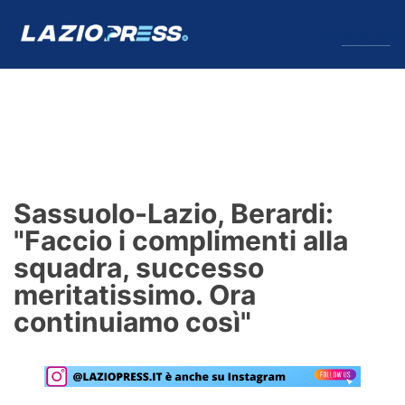
↓
Menu
Lazio
News
Sassuolo-Lazio, Berardi:
Formello
"Faccio i complimenti alla
squadra, successo
Infortuni
meritatissimo. Ora
Primavera
continuiamo così"
Calciomercato
Lazio Women