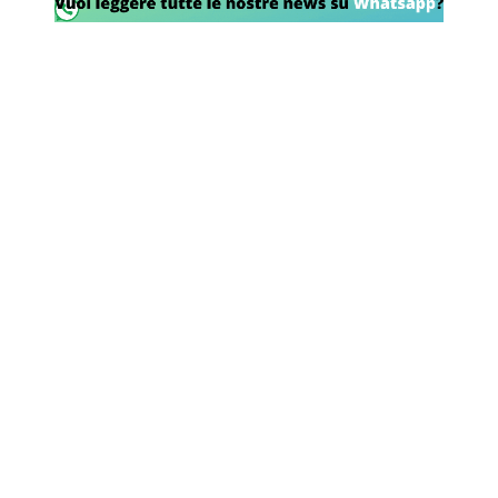
Rassegna Lazio
Social
Calcio
Serie A
Champions League
Europa League
Altri Sport
Formula 1
Tennis
Vela