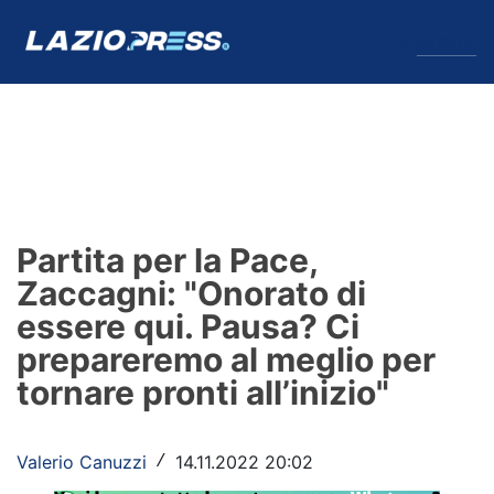
↓
Menu
Lazio
News
Partita per la Pace,
Formello
Zaccagni: "Onorato di
essere qui. Pausa? Ci
Infortuni
prepareremo al meglio per
Primavera
tornare pronti all’inizio"
Calciomercato
Valerio Canuzzi
14.11.2022 20:02
/
Lazio Women